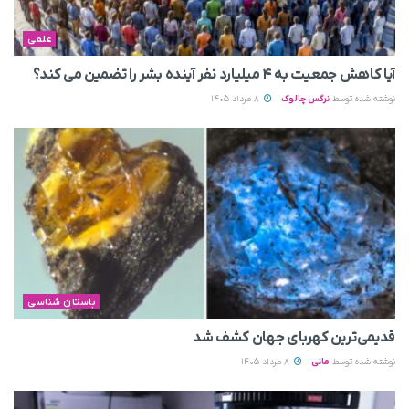
علمی
آیا کاهش جمعیت به ۴ میلیارد نفر آینده بشر را تضمین می‌ کند؟
نوشته شده توسط
نرگس چالوک
8 مرداد 1405
باستان شناسی
قدیمی‌ترین کهربای جهان کشف شد
نوشته شده توسط
مانی
8 مرداد 1405