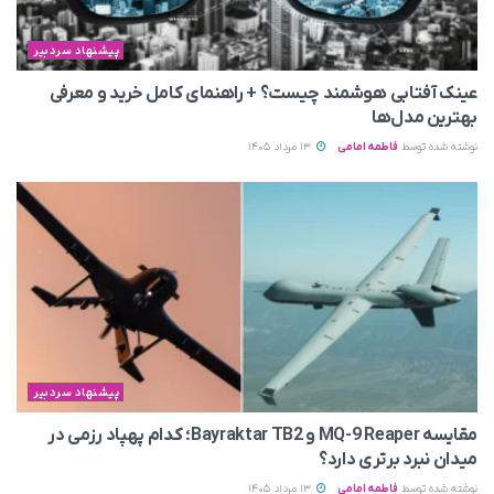
پیشنهاد سردبیر
عینک آفتابی هوشمند چیست؟ + راهنمای کامل خرید و معرفی
بهترین مدل‌ها
نوشته شده توسط
فاطمه امامی
13 مرداد 1405
پیشنهاد سردبیر
مقایسه MQ-9 Reaper و Bayraktar TB2؛ کدام پهپاد رزمی در
میدان نبرد برتری دارد؟
نوشته شده توسط
فاطمه امامی
13 مرداد 1405