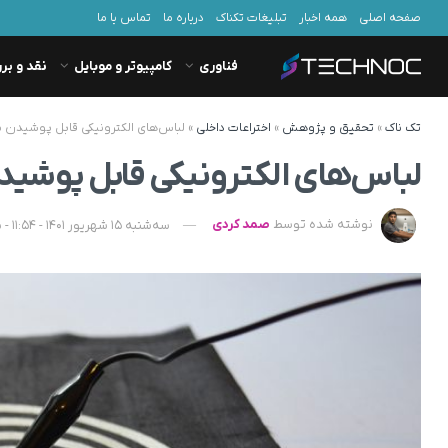
صفحه اصلی
همه اخبار
تبلیغات تکناک
درباره ما
تماس با ما
فناوری
کامپیوتر و موبایل
نقد و بر
تک ناک
»
تحقیق و پژوهش
»
اختراعات داخلی
»
لباس‌های الکترونیکی قابل پوشیدن با
لباس‌های الکترونیکی قابل پوشیدن
نوشته شده توسط
صمد کردی
سه‌شنبه 15 شهریور 1401 - 11:54 - به‌روزشده در چهارشنبه 16 شهریور 1401 - 17:11