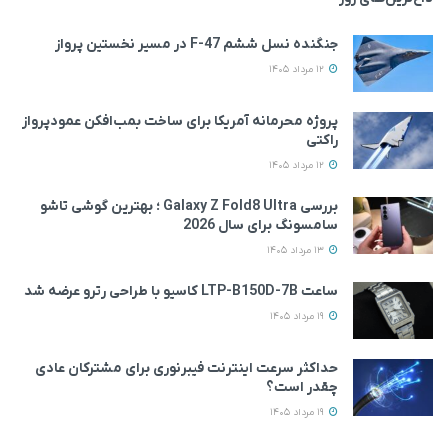
جنگنده نسل ششم F-47 در مسیر نخستین پرواز
12 مرداد 1405
پروژه محرمانه آمریکا برای ساخت بمب‌افکن عمودپرواز
راکتی
12 مرداد 1405
بررسی Galaxy Z Fold8 Ultra ؛ بهترین گوشی تاشو
سامسونگ برای سال 2026
13 مرداد 1405
ساعت LTP-B150D-7B کاسیو با طراحی رترو عرضه شد
19 مرداد 1405
حداکثر سرعت اینترنت فیبرنوری برای مشترکان عادی
چقدر است؟
19 مرداد 1405