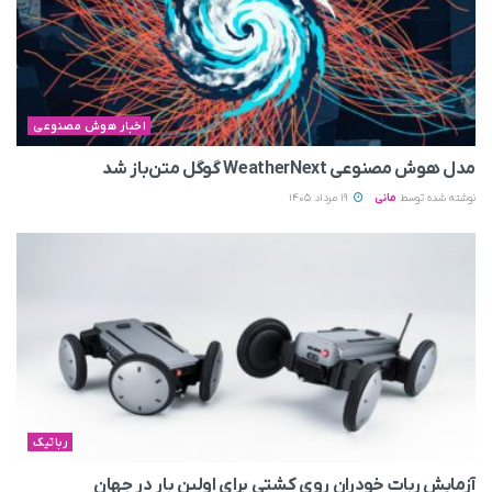
اخبار هوش مصنوعی
مدل هوش مصنوعی WeatherNext گوگل متن‌باز شد
نوشته شده توسط
مانی
19 مرداد 1405
رباتیک
آزمایش ربات خودران روی کشتی برای اولین بار در جهان