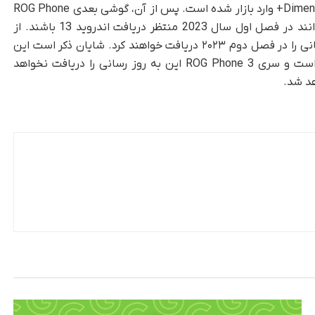
Ultimate است. این گوشی اخیراً با سری Dimensity 9000+ وارد بازار شده است. پس از آن، گوشی بعدی ROG Phone
۶ و ۶پرو با اسنپدراگون ۸ نسل ۱ است. آنها می توانند در فصل اول سال 2023 منتظر دریافت اندروید 13 باشند. از
سوی دیگر، سری ROG Phone 5 و 5S این به‌روزرسانی را در فصل دوم ۲۰۲۳ دریافت خواهند کرد. شایان ذکر است این
به‌روز‌رسانی آخرین سهمیه ROG Phone 5 و 5S است و سری ROG Phone 3 این به روز رسانی را دریافت نخواهد
هد شد.