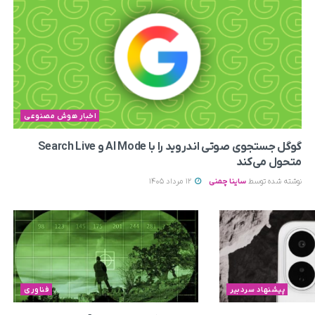
اخبار هوش مصنوعی
گوگل جستجوی صوتی اندروید را با AI Mode و Search Live
متحول می‌کند
نوشته شده توسط
ساینا چمنی
12 مرداد 1405
پیشنهاد سردبیر
فناوری