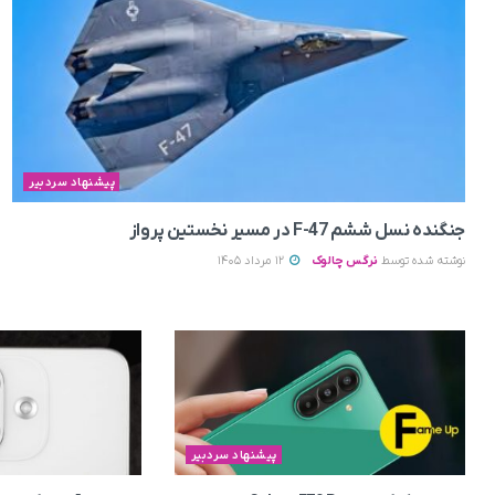
پیشنهاد سردبیر
جنگنده نسل ششم F-47 در مسیر نخستین پرواز
نوشته شده توسط
نرگس چالوک
12 مرداد 1405
پیشنهاد سردبیر