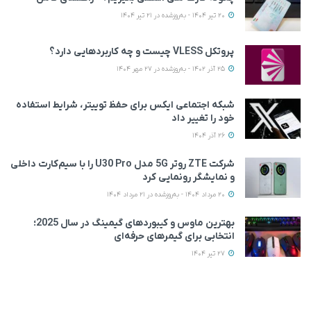
20 تیر 1404 - به‌روزشده در 21 تیر 1404
پروتکل VLESS چیست و چه کاربردهایی دارد؟
25 آذر 1402 - به‌روزشده در 27 مهر 1404
شبکه اجتماعی ایکس برای حفظ توییتر، شرایط استفاده
خود را تغییر داد
26 آذر 1404
شرکت ZTE روتر 5G مدل U30 Pro را با سیم‌کارت داخلی
و نمایشگر رونمایی کرد
20 مرداد 1404 - به‌روزشده در 21 مرداد 1404
بهترین ماوس و کیبوردهای گیمینگ در سال 2025؛
انتخابی برای گیمرهای حرفه‌ای
27 تیر 1404