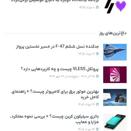
برنامه Winamp دوباره به دنیای موسیقی برمی‌گردد
8 مرداد 1405
داغ‌ترین‌های روز
جنگنده نسل ششم F-47 در مسیر نخستین پرواز
12 مرداد 1405
پروتکل VLESS چیست و چه کاربردهایی دارد؟
25 آذر 1402 - به‌روزشده در 27 مهر 1404
بهترین موتور برق برای کامپیوتر چیست؟ + راهنمای
کامل خرید
13 مرداد 1405
باتری سیلیکون کربن چیست؟ + بررسی نحوه عملکرد،
مزایا و معایب
13 مرداد 1405