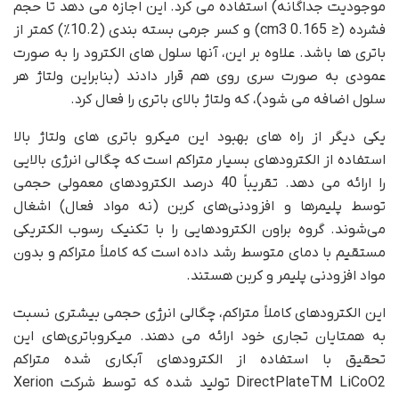
موجودیت جداگانه) استفاده می کرد. این اجازه می دهد تا حجم
فشرده (≤ 0.165 cm3) و کسر جرمی بسته بندی (10.2٪) کمتر از
باتری ها باشد. علاوه بر این، آنها سلول های الکترود را به صورت
عمودی به صورت سری روی هم قرار دادند (بنابراین ولتاژ هر
سلول اضافه می شود)، که ولتاژ بالای باتری را فعال کرد.
یکی دیگر از راه های بهبود این میکرو باتری های ولتاژ بالا
استفاده از الکترودهای بسیار متراکم است که چگالی انرژی بالایی
را ارائه می دهد. تقریباً 40 درصد الکترودهای معمولی حجمی
توسط پلیمرها و افزودنی‌های کربن (نه مواد فعال) اشغال
می‌شوند. گروه براون الکترودهایی را با تکنیک رسوب الکتریکی
مستقیم با دمای متوسط رشد داده است که کاملاً متراکم و بدون
مواد افزودنی پلیمر و کربن هستند.
این الکترودهای کاملاً متراکم، چگالی انرژی حجمی بیشتری نسبت
به همتایان تجاری خود ارائه می دهند. میکروباتری‌های این
تحقیق با استفاده از الکترودهای آبکاری شده متراکم
DirectPlateTM LiCoO2 تولید شده که توسط شرکت Xerion