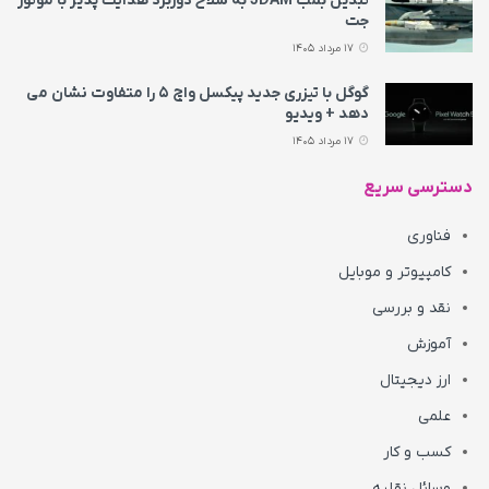
تبدیل بمب JDAM به سلاح دوربرد هدایت پذیر با موتور
جت
17 مرداد 1405
گوگل با تیزری جدید پیکسل واچ ۵ را متفاوت نشان می‌
دهد + ویدیو
17 مرداد 1405
دسترسی سریع
فناوری
کامپیوتر و موبایل
نقد و بررسی
آموزش
ارز دیجیتال
علمی
کسب و کار
وسائل نقلیه