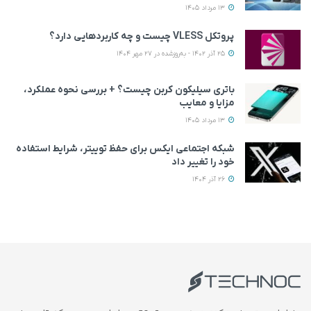
13 مرداد 1405
پروتکل VLESS چیست و چه کاربردهایی دارد؟
25 آذر 1402 - به‌روزشده در 27 مهر 1404
باتری سیلیکون کربن چیست؟ + بررسی نحوه عملکرد،
مزایا و معایب
13 مرداد 1405
شبکه اجتماعی ایکس برای حفظ توییتر، شرایط استفاده
خود را تغییر داد
26 آذر 1404