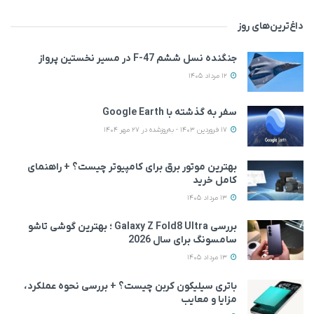
داغ‌ترین‌های روز
جنگنده نسل ششم F-47 در مسیر نخستین پرواز
12 مرداد 1405
سفر به گذشته با Google Earth
17 فروردین 1403 - به‌روزشده در 27 مهر 1404
بهترین موتور برق برای کامپیوتر چیست؟ + راهنمای
کامل خرید
13 مرداد 1405
بررسی Galaxy Z Fold8 Ultra ؛ بهترین گوشی تاشو
سامسونگ برای سال 2026
13 مرداد 1405
باتری سیلیکون کربن چیست؟ + بررسی نحوه عملکرد،
مزایا و معایب