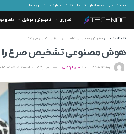
صفحه اصلی
همه اخبار
تبلیغات تکناک
درباره ما
تماس با ما
فناوری
کامپیوتر و موبایل
نقد و بر
تک ناک
»
علمی
»
هوش مصنوعی تشخیص صرع را متحول می کند
هوش مصنوعی تشخیص صرع را م
نوشته شده توسط
ساینا چمنی
چهارشنبه 10 اسفند 1401 - 15:05 - به‌روزشده در یکشنبه 25 شهریور 1403 - 08:33