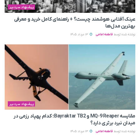
پیشنهاد سردبیر
عینک آفتابی هوشمند چیست؟ + راهنمای کامل خرید و معرفی
بهترین مدل‌ها
نوشته شده توسط
فاطمه امامی
13 مرداد 1405
پیشنهاد سردبیر
مقایسه MQ-9 Reaper و Bayraktar TB2؛ کدام پهپاد رزمی در
میدان نبرد برتری دارد؟
نوشته شده توسط
فاطمه امامی
13 مرداد 1405