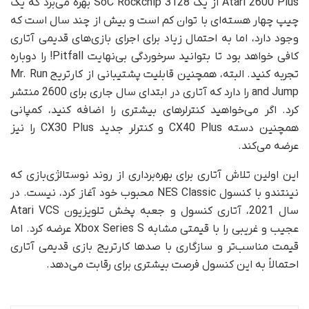
Atari 2600 Plus از یک SoC Rockchip 3128 بهره می‌برد که یک
چیپ چهار هسته‌ای با توان کم است و بیش از چند سال است که
وجود دارد، اما به احتمال زیاد برای اجرای بازی‌های قدیمی آتاری
کافی خواهد بود تا بتوانید سرخوردگی بی‌نهایت Pitfall! را دوباره
تجربه کنید. البته، همچنین قابلیت پشتیبانی از کارتریج Mr. Run
and Jump را دارد که آتاری در ابتدای سال جاری برای 2600 منتشر
کرد. اگر می‌خواهید کنترلرهای بیشتری را اضافه کنید، کمپانی
همچنین دسته CX40 Plus و کنترلر جدید CX30 Plus را نیز
عرضه می‌کند.
این اولین تلاش آتاری برای بهره‌برداری از روند نوستالژی‌بازی که
نینتندو با کنسول NES Classic محبوب خود آغاز کرد، نیست. در
سال 2021، آتاری کنسول و جعبه پخش تلویزیون Atari VCS
عجیب و غریبی را با قیمتی مشابه Xbox Series S عرضه کرد. اما
قیمت مناسب‌تر و سازگاری با صدها کارتریج بازی قدیمی آتاری
احتمالاً به این کنسول فرصت بیشتری برای رقابت می‌دهد.