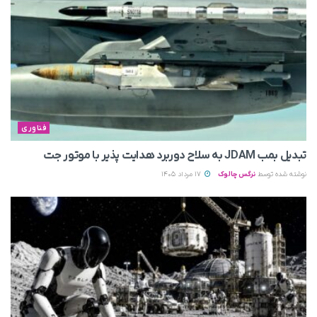
فناوری
تبدیل بمب JDAM به سلاح دوربرد هدایت پذیر با موتور جت
نوشته شده توسط
نرگس چالوک
17 مرداد 1405