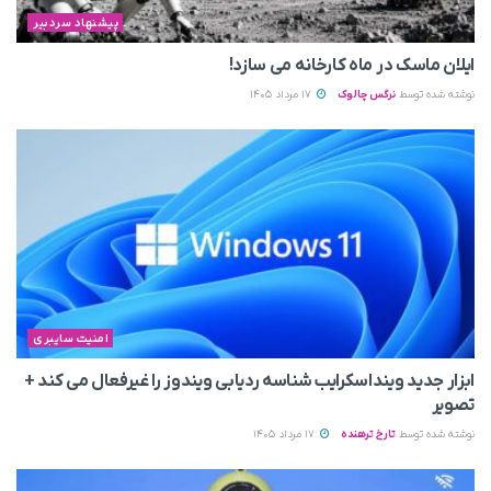
پیشنهاد سردبیر
ایلان ماسک در ماه کارخانه می سازد!
نوشته شده توسط
نرگس چالوک
17 مرداد 1405
امنیت سایبری
ابزار جدید وینداسکرایب شناسه ردیابی ویندوز را غیرفعال می‌ کند +
تصویر
نوشته شده توسط
تارخ ترهنده
17 مرداد 1405