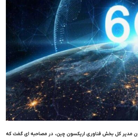
ژانگ یونگتائو، معاون مدیر کل بخش فناوری اریکسون چین، در مصاحبه ای گفت که