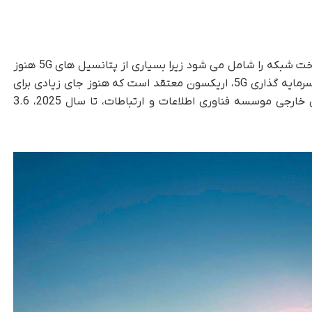
او خاطرنشان می کند که پایه محکم همه جنبه ساخت شبکه را شامل می شود زیرا بسیاری از پتانسیل های 5G هنوز
در حال توسعه هستند. به طور خاص، از نظر ریتم سرمایه گذاری 5G، اریکسون معتقد است که هنوز جای زیادی برای
بهبود وجود دارد. علاوه بر این، بر اساس داده های خارجی موسسه فناوری اطلاعات و ارتباطات، تا سال 2025، 3.6