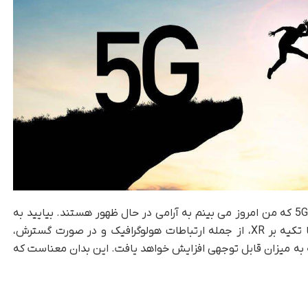
ژانگ یونگتائو گفت : بسیاری از قابلیت های شبکه 5G که من امروز می بینم به آرامی در حال ظهور هستند. بیایید به
متاورس و دوقلوهای دیجیتال اشاره نکنیم، فقط با تکیه بر XR، از جمله ارتباطات هولوگرافیک و در صورت گسترش،
 به میزان قابل توجهی افزایش خواهد یافت. این بدان معناست که