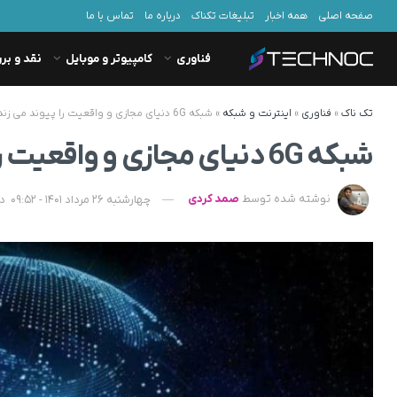
صفحه اصلی
همه اخبار
تبلیغات تکناک
درباره ما
تماس با ما
فناوری
کامپیوتر و موبایل
نقد و بر
تک ناک
»
فناوری
»
اینترنت و شبکه
»
شبکه 6G دنیای مجازی و واقعیت را پیوند می زند
شبکه 6G دنیای مجازی و واقعیت را پیوند می زند
نوشته شده توسط
صمد کردی
چهارشنبه 26 مرداد 1401 - 09:52
د