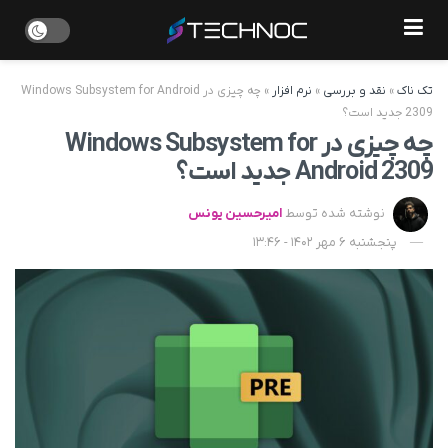
تک ناک
»
نقد و بررسی
»
نرم افزار
»
چه چیزی در Windows Subsystem for Android
2309 جدید است؟
چه چیزی در Windows Subsystem for
Android 2309 جدید است؟
نوشته شده توسط
امیرحسین یونس
پنجشنبه 6 مهر 1402 - 13:46