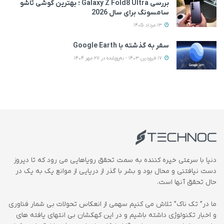
بررسی Galaxy Z Fold8 Ultra ؛ بهترین گوشی تاشو
سامسونگ برای سال 2026
13 مرداد 1405
سفر به گذشته با Google Earth
17 فروردین 1403 - به‌روزشده در 27 مهر 1404
دنیا با سرعتی خیره کننده به سمت تحقق رویاهایی می رود که تا دیروز
دست نیافتنی و محال بود و بشر با گذر از دریایی از موانع یک به یک در
حال تحقق آنها است.
ما در” تک ناک” تلاش می کنیم سهمی از انعکاس تحولات بی شمار فناوری
و اخبار تکنولوژی داشته باشیم و در این کهکشان بی انتهای یافته های