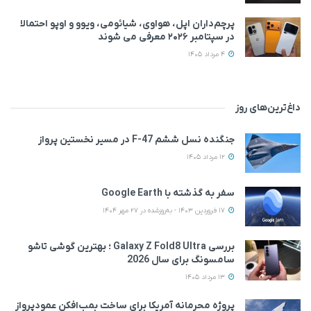
پرچم‌داران اپل، هواوی، شیائومی، ویوو و اوپو احتمالا
در سپتامبر ۲۰۲۶ معرفی می‌ شوند
4 مرداد 1405
داغ‌ترین‌های روز
جنگنده نسل ششم F-47 در مسیر نخستین پرواز
12 مرداد 1405
سفر به گذشته با Google Earth
17 فروردین 1403 - به‌روزشده در 27 مهر 1404
بررسی Galaxy Z Fold8 Ultra ؛ بهترین گوشی تاشو
سامسونگ برای سال 2026
13 مرداد 1405
پروژه محرمانه آمریکا برای ساخت بمب‌افکن عمودپرواز