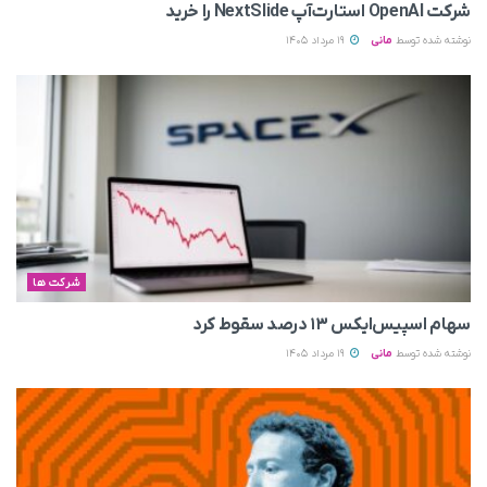
شرکت OpenAI استارت‌آپ NextSlide را خرید
نوشته شده توسط
مانی
19 مرداد 1405
شرکت ها
سهام اسپیس‌ایکس ۱۳ درصد سقوط کرد
نوشته شده توسط
مانی
19 مرداد 1405