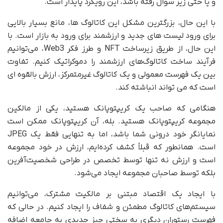
و یا حتی زیر سوال رفته باشد، این رویکرد پایدار است.
با این حال، بزرگترین مشکل این کاتالوگ ها، مانع بسیار بالایی
برای ورود لیست های جدید و ارزشمند برای ورود به بازار است. با
این حال، از طریق زیرساخت NFT و طرز فکر Web3، می‌توانیم
فرآیند ساخت کاتالوگ‌های ارزشمند را دموکراتیک کنیم. تفاوت
بین یک فهرست معمولی و یک کاتالوگ غیرمتمرکز، ارزش بالقوه ای
است که می تواند انباشته کند.
هنگامی که صاحب یک کریپتوپانک هستید، یکی از مالکین
مجموعه کریپتوپانک هستید. بله، آن کریپتوپانک ممکن است
نمایانگر خود درونی شما باشد، اما به تنهایی فقط یک JPEG
است. همانطور که قبلاً کشف کرده‌ایم، ارزش در خود مجموعه
است و ارزش نه تنها توسط تخصص در طراحی شخصیت‌آفرین
بلکه توسط صاحبان مجموعه ایجاد می‌شود.
با ایجاد یک اقتصاد مبتنی بر مالکیت مشترک، می‌توانیم
سیستم‌های کاتالوگ مطمئن و شفاف را ایجاد کنیم. در حالی که
فهرست رستوران دیگری به سختی چیز جدیدی به جامعه اضافه