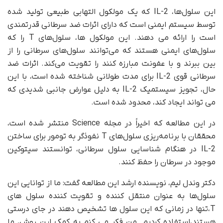
این سلول‌ها، IL-2 که یک مولکول التهابی طبیعی تولید شده
توسط سیستم ایمنی است که دارای اثرات ضد سرطانی قدرتمندی
است را ارائه می دهند. این مولکول ها، سلول‌های T را که
سلول‌های ایمنی هستند که می‌توانند سلول‌های سرطانی را از
بین ببرند و با عفونت مبارزه کنند را تقویت می‌کند. اثرات ضد
سرطانی قوی IL-2 برای مدت طولانی شناخته شده است، با این
حال، تجویز سیستمیک IL-2 به دلیل عوارض جانبی شدیدی که
می تواند ایجاد کند، محدود شده است.
در این مطالعه که اخیراً در مجله Science منتشر شده است،
محققان با برنامه‌ریزی سلول‌های T نفوذگر به تومور برای ساختن
IL-2 در هنگام شناسایی سلول سرطانی، توانستند سیتوکین
موجود در سرطان را حفظ کنند.
دکتر وندل لیم، نویسنده ارشد این مطالعه گفت: ما از توانایی این
سلول‌ها به عنوان منتقل کننده و تقویت کننده سلول های
T،تنها در زمانی که این سلول ها تشخیص دهند در جای درستی
هستند،استفاده کردیم. من فکر می کنم به کمک این روش، ما