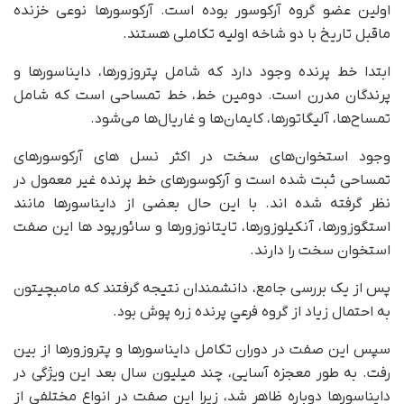
اولین عضو گروه آرکوسور بوده است. آرکوسورها نوعی خزنده
ماقبل تاریخ با دو شاخه اولیه تکاملی هستند.
ابتدا خط پرنده وجود دارد که شامل پتروزورها، دایناسورها و
پرندگان مدرن است. دومین خط، خط تمساحی است که شامل
تمساح‌ها، آلیگاتورها، کایمان‌ها و غاریال‌ها می‌شود.
وجود استخوان‌های سخت در اکثر نسل های آرکوسورهای
تمساحی ثبت شده است و آرکوسورهای خط پرنده غیر معمول در
نظر گرفته شده اند. با این حال بعضی از دایناسورها مانند
استگوزورها، آنکیلوزورها، تایتانوزورها و سائورپود ها این صفت
استخوان سخت را دارند.
پس از یک بررسی جامع، دانشمندان نتیجه گرفتند که مامبچيتون
به احتمال زیاد از گروه فرعي پرنده زره پوش بود.
سپس این صفت در دوران تکامل دایناسورها و پتروزورها از بین
رفت. به طور معجزه آسایی، چند میلیون سال بعد این ویژگی در
دایناسورها دوباره ظاهر شد، زیرا این صفت در انواع مختلفی از