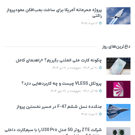
پروژه محرمانه آمریکا برای ساخت بمب‌افکن عمودپرواز
راکتی
12 مرداد 1405
داغ‌ترین‌های روز
چگونه کارت ملی المثنی بگیریم؟ +راهنمای کامل
20 تیر 1404 - به‌روزشده در 21 تیر 1404
پروتکل VLESS چیست و چه کاربردهایی دارد؟
25 آذر 1402 - به‌روزشده در 27 مهر 1404
جنگنده نسل ششم F-47 در مسیر نخستین پرواز
12 مرداد 1405
شرکت ZTE روتر 5G مدل U30 Pro را با سیم‌کارت داخلی