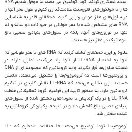
است، همکاری کردند. تودا توضیح می دهد: ما موفق شدیم RNA
ها را با مولکول‌های فلورسنت علامت‌گذاری کنیم و طول عمر آنها را
در سلول‌های مغز موش ردیابی کنیم. محققان قادر به شناسایی
RNA های مشخص شده با عمر طولانی در حیوانات دو ساله و نه
تنها در نورون‌های آنها، بلکه در سلول‌های بنیادی عصبی بالغ
سوماتیک در مغز نیز هستند.
علاوه بر این، محققان کشف کردند که RNA های با عمر طولانی که
آنها به اختصار LL-RNA از آنها یاد می‌کنند، تمایل دارند در
هسته سلول‌ها قرار بگیرند و به کروماتین که مجموعه ای از DNA
و پروتئین‌ها است که کروموزوم‌ها را تشکیل می‌دهند، متصل
هستند. این نشان می‌دهد که LL-RNA نقش کلیدی در تنظیم
کروماتین دارد. به منظور تایید این فرضیه، گروه تحقیقاتی غلظت
LL-RNA را در یک آزمایش با نمونه‌های مشتق شده از سلول‌های
بنیادی عصبی بالغ کاهش داد و در نتیجه، یکپارچگی کروماتین به
شدت مختل شد.
توموهیسا تودا توضیح می‌دهد: ما متقاعد شده‌ایم که LL-