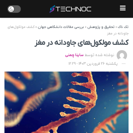
تک ناک
»
تحقیق و پژوهش
»
بررسی مقالات دانشگاهی جهان
»
کشف مولکول‌های
جاودانه در مغز
کشف مولکول‌های جاودانه در مغز
نوشته شده توسط
ساینا چمنی
یکشنبه 26 فروردین 1403 - 12:29