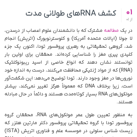
01
کشف RNAهای طولانی مدت
از
01
در یک
مطالعه
مشترک که با دانشمندان علوم اعصاب از درسدن،
لا جولا (ایالات متحده آمریکا) و کلوسترنوبورگ (اتریش) انجام
شد، گروهی تحقیقاتی به رهبری پروفسور تودا، اکنون یک جزء
کلیدی پیری مغز را شناسایی کرده‌اند. محققان برای اولین بار
توانستند نشان دهند که انواع خاصی از اسید ریبونوکلئیک
(RNA) که از مواد ژنتیکی محافظت می‌کنند، درست به اندازه خود
نورون‌ها در مغز وجود دارند. تودا توضیح می‌دهد: این شگفت‌آور
است، زیرا برخلاف DNA که معمولاً هرگز تغییر نمی‌کند، بیشتر
مولکول‌های RNA بسیار کوتاه‌مدت هستند و دائماً در حال مبادله
هستند.
به منظور تعیین طول عمر مولکول‌های RNA، محققان گروه
پروفسور تودا با گروه تحقیقاتی پروفسور دکتر مارتین هتزر که
زیست شناس سلولی در موسسه علم و فناوری اتریش (ISTA)