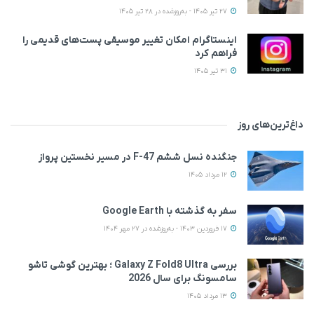
27 تیر 1405 - به‌روزشده در 28 تیر 1405
اینستاگرام امکان تغییر موسیقی پست‌های قدیمی را
فراهم کرد
31 تیر 1405
داغ‌ترین‌های روز
جنگنده نسل ششم F-47 در مسیر نخستین پرواز
12 مرداد 1405
سفر به گذشته با Google Earth
17 فروردین 1403 - به‌روزشده در 27 مهر 1404
بررسی Galaxy Z Fold8 Ultra ؛ بهترین گوشی تاشو
سامسونگ برای سال 2026
13 مرداد 1405