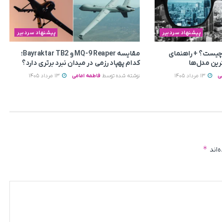
پیشنهاد سردبیر
پیشنهاد سردبیر
چیست؟ + راهنمای
مقایسه MQ-9 Reaper و Bayraktar TB2؛
رین مدل‌ها
کدام پهپاد رزمی در میدان نبرد برتری دارد؟
ی
13 مرداد 1405
نوشته شده توسط
فاطمه امامی
13 مرداد 1405
*
‌اند