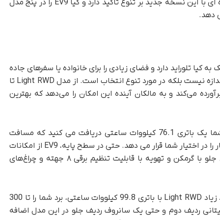
خانوادگی سنتی خود تجدید نظر کنید. خودروساز کره ای با این نسخه جدید بر تنوع تاکید دارد و کیا EV9 را در پنج مدل
 دهد.
1 اینچ(5 متر)، EV9 ابعادی نزدیک به کیا تلوراید دارد و فضای زیادی را برای خانواده یا سفرهای جاده
ای آخر هفته فراهم می کند. اما EV9 فقط در مورد اندازه نیست بلکه در مورد تنوع انتخاب است. از مدل Light RWD تا
زار را برآورده می‌کند و به مالکان آینده این امکان را می‌دهد که بهترین
کیا EV9 با شروع از مدل پایه EV9 Light RWD، شما یک باتری 76.1 کیلووات ساعتی دریافت می کنید که مسافت
مناسب 223 مایل و قدرت قابل احترام 215 اسب بخار را در اختیار شما قرار می دهد. حتی در سطح پایه، EV9 از امکانات
رفاهی کم نمی‌کند. شارژ بی‌سیم تلفن، صندلی‌های جلو با گرمکن و تهویه با قابلیت تنظیم برقی ۸ جهته و چراغ‌های
اگر زرق و برق و تجملات بیشتر می‌خواهید، مدل برد زیاد Light RWD با باتری 99.8 کیلووات ساعتی، برد شما را تا 300
پیتانی ردیف دوم و حتی یک سانروف ردیف جلو در این مدل اضافه