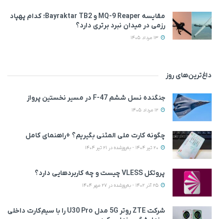
مقایسه MQ-9 Reaper و Bayraktar TB2؛ کدام پهپاد
رزمی در میدان نبرد برتری دارد؟
13 مرداد 1405
داغ‌ترین‌های روز
جنگنده نسل ششم F-47 در مسیر نخستین پرواز
12 مرداد 1405
چگونه کارت ملی المثنی بگیریم؟ +راهنمای کامل
20 تیر 1404 - به‌روزشده در 21 تیر 1404
پروتکل VLESS چیست و چه کاربردهایی دارد؟
25 آذر 1402 - به‌روزشده در 27 مهر 1404
شرکت ZTE روتر 5G مدل U30 Pro را با سیم‌کارت داخلی