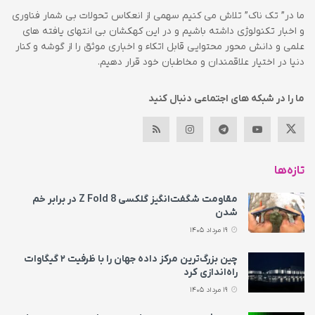
ما در” تک ناک” تلاش می کنیم سهمی از انعکاس تحولات بی شمار فناوری
و اخبار تکنولوژی داشته باشیم و در این کهکشان بی انتهای یافته های
علمی و دانش محور محتوایی قابل اتکاء و اخباری موثق را از گوشه و کنار
دنیا در اختیار علاقمندان و مخاطبان خود قرار دهیم.
ما را در شبکه های اجتماعی دنبال کنید
تازه‌ها
مقاومت شگفت‌انگیز گلکسی Z Fold 8 در برابر خم
شدن
19 مرداد 1405
چین بزرگ‌ترین مرکز داده جهان را با ظرفیت ۲ گیگاوات
راه‌اندازی کرد
19 مرداد 1405