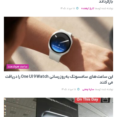
بازگرداند
نوشته شده توسط
تارخ ترهنده
18 مرداد 1405
ساعت هوشمند
این ساعت‌های سامسونگ به‌روزرسانی One UI 9 Watch را دریافت
می کنند
نوشته شده توسط
ساینا چمنی
18 مرداد 1405