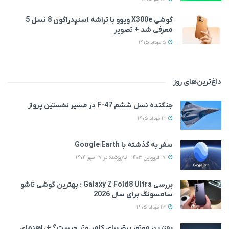
گوشی X300e ویوو با تراشه اسنپدراگون 8 نسل 5
معرفی شد + تصویر
5 مرداد 1405
داغ‌ترین‌های روز
جنگنده نسل ششم F-47 در مسیر نخستین پرواز
12 مرداد 1405
سفر به گذشته با Google Earth
17 فروردین 1403 - به‌روزشده در 27 مهر 1404
بررسی Galaxy Z Fold8 Ultra ؛ بهترین گوشی تاشو
سامسونگ برای سال 2026
13 مرداد 1405
بهترین موتور برق برای کامپیوتر چیست؟ + راهنمای