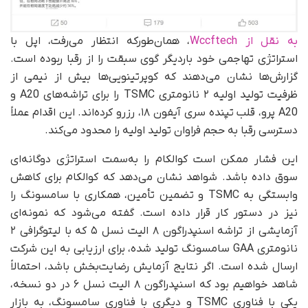
به نقل از Wccftech
، همان‌طورکه انتظار می‌رفت، اپل با
استراتژی تهاجمی خود باردیگر گوی سبقت را از رقبا ربوده است.
گزارش‌ها نشان می‌دهند که کوپرتینویی‌ها بیش از نیمی از
ظرفیت تولید اولیه ۲ نانومتری TSMC را برای تراشه‌های A20 و
A20 پرو، قلب تپنده سری آیفون ۱۸، رزرو کرده‌اند. این اقدام عملاً
دسترسی رقبا به حجم فراوان تولید اولیه را محدود می‌کند.
این فشار ممکن است کوالکام را به‌سمت استراتژی دوگانه‌ای
سوق داده باشد. شواهد نشان می‌دهد که کوالکام برای کاهش
وابستگی به TSMC و تضمین تأمین، همکاری با سامسونگ را
نیز در دستور کار قرار داده است. گفته می‌شود که نمونه‌ای
آزمایشی از تراشه اسنپدراگون ۸ الیت نسل ۵ که با لیتوگرافی ۲
نانومتری GAA سامسونگ تولید شده، برای ارزیابی به این شرکت
ارسال شده است. اگر نتایج آزمایش رضایت‌بخش باشد، احتمالاً
شاهد خواهیم بود که اسنپدراگون ۸ الیت نسل ۶ در دو نسخه،
یکی با فناوری TSMC و دیگری با فناوری سامسونگ، به بازار