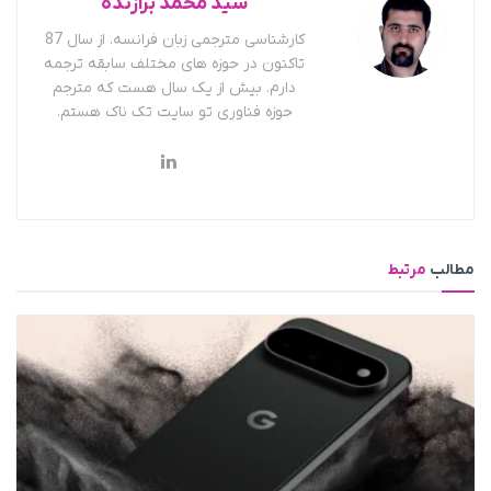
سید محمد برازنده
کارشناسی مترجمی زبان فرانسه. از سال 87
تاکنون در حوزه های مختلف سابقه ترجمه
دارم. بیش از یک سال هست که مترجم
حوزه فناوری تو سایت تک ناک هستم.
مطالب
مرتبط