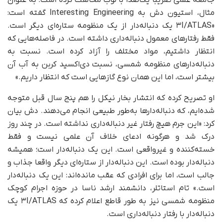
جامعه علمی تقریبا یک‌صدا با لوب مخالفت کرده است. به عنوان
مثال، استیون دش به Interesting Engineering گفته است:
«۳I/ATLAS یک دنباله‌دار از یک منظومه ستاره‌ای دیگر است.
فقط رفتارهای معمول دنباله‌داری داشته است. در فاصله‌هایی که
انتظار داشتیم، مواد مختلف را آزاد کرده است. نسبت به
دنباله‌دارهای منظومه شمسی، نسبت دی‌اکسید کربن به آب آن
بیشتر است، اما این همان نوع گازهایی است که انتظار داریم.»
او تصریح کرده که انتشار بخار نیکل را هم پنج سال قبل متوجه
شده‌ایم، که دنباله‌دارها به‌طور طبیعی انجام می‌دهند. دش بیان
کرد: «این جرم هیچ رفتار غیر دنباله‌داری نداشته است. در چند روز
درک شد و هرگونه ادعای خلاف آن علمی نیست و فقط
خسته‌کننده و غیرواقعی است. این یک دنباله‌دار است؛ همیشه
دنباله‌دار بوده است. این دنباله‌دار از ستاره‌ای دیگر واقعا جذاب و
جالب است، اما برای افرادی که عقب مانده‌اند: این یک دنباله‌دار
است.» تام استاتلر، دانشمند ارشد ناسا در حوزه اجرام کوچک
منظومه شمسی نیز به‌ طور قاطع اعلام کرده که ۳I/ATLAS یک
دنباله‌دار با رفتار دنباله‌داری است.