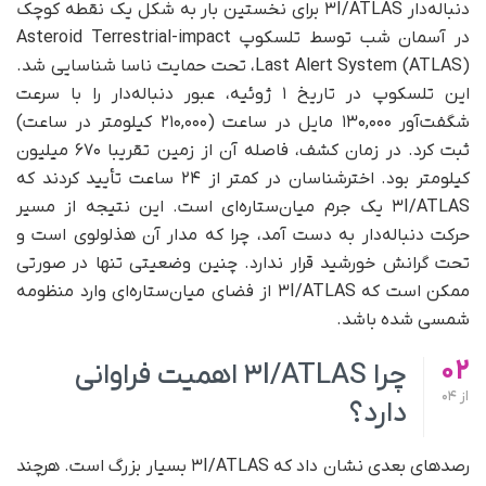
دنباله‌دار ۳I/ATLAS برای نخستین بار به شکل یک نقطه کوچک
در آسمان شب توسط تلسکوپ Asteroid Terrestrial-impact
Last Alert System (ATLAS)، تحت حمایت ناسا شناسایی شد.
این تلسکوپ در تاریخ ۱ ژوئیه، عبور دنباله‌دار را با سرعت
شگفت‌آور ۱۳۰,۰۰۰ مایل در ساعت (۲۱۰,۰۰۰ کیلومتر در ساعت)
ثبت کرد. در زمان کشف، فاصله آن از زمین تقریبا ۶۷۰ میلیون
کیلومتر بود. اخترشناسان در کمتر از ۲۴ ساعت تأیید کردند که
۳I/ATLAS یک جرم میان‌ستاره‌ای است. این نتیجه از مسیر
حرکت دنباله‌دار به دست آمد، چرا که مدار آن هذلولوی است و
تحت گرانش خورشید قرار ندارد. چنین وضعیتی تنها در صورتی
ممکن است که ۳I/ATLAS از فضای میان‌ستاره‌ای وارد منظومه
شمسی شده باشد.
02
چرا ۳I/ATLAS اهمیت فراوانی
از
04
دارد؟
رصدهای بعدی نشان داد که ۳I/ATLAS بسیار بزرگ است. هرچند