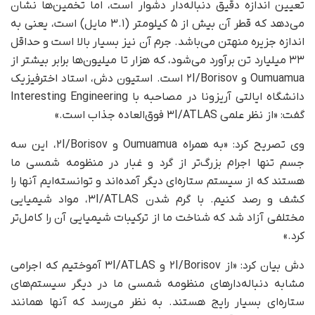
تعیین اندازه دقیق دنباله‌دار دشوار است، اما تخمین‌ها نشان
می‌دهد که قطر آن بیش از ۵ کیلومتر (۳.۱ مایل) است، یعنی به
اندازه جزیره منهتن می‌باشد. جرم آن نیز بسیار بالا است و حداقل
۳۳ میلیارد تن برآورد می‌شود، که هزار تا میلیون‌ها برابر بیشتر از
Oumuamua و ۲I/Borisov است. استیون دش، استاد اخترفیزیک
دانشگاه ایالتی آریزونا در مصاحبه با Interesting Engineering
گفت: «از نظر علمی ۳I/ATLAS فوق‌العاده جذاب است.»
وی تصریح کرد: «به همراه Oumuamua و ۲I/Borisov، این سه
جسم تنها اجرام بزرگ‌تر از گرد و غبار در منظومه شمسی ما
هستند که از سیستم ستاره‌ای دیگر آمده‌اند و توانسته‌ایم آنها را
کشف و رصد کنیم. با گرم شدن ۳I/ATLAS، مواد شیمیایی
مختلفی آزاد شد که شناخت ما از ترکیبات شیمیایی آن را کامل‌تر
کرد.»
دش بیان کرد: «از ۲I/Borisov و ۳I/ATLAS آموختیم که اجرامی
مشابه دنباله‌دارهای منظومه شمسی ما در دیگر سیستم‌های
ستاره‌ای بسیار رایج‌ هستند. به نظر می‌رسد که آنها همانند