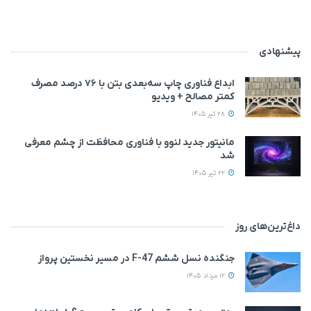
پیشنهادی
ابداع فناوری چاپ سه‌بعدی بتن با ۷۶ درصد مصرف
کمتر مصالح + ویدیو
28 تیر 1405
مانیتور جدید لنوو با فناوری محافظت از چشم معرفی
شد
22 تیر 1405
داغ‌ترین‌های روز
جنگنده نسل ششم F-47 در مسیر نخستین پرواز
12 مرداد 1405