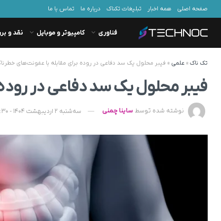
صفحه اصلی
همه اخبار
تبلیغات تکناک
درباره ما
تماس با ما
فناوری
کامپیوتر و موبایل
نقد و بر
تک ناک
»
علمی
»
فیبر محلول یک سد دفاعی در روده برای مقابله با عفونت‌های خطرنا
فیبر محلول یک سد دفاعی در روده 
نوشته شده توسط
ساینا چمنی
سه‌شنبه 2 اردیبهشت 1404 - 15:30