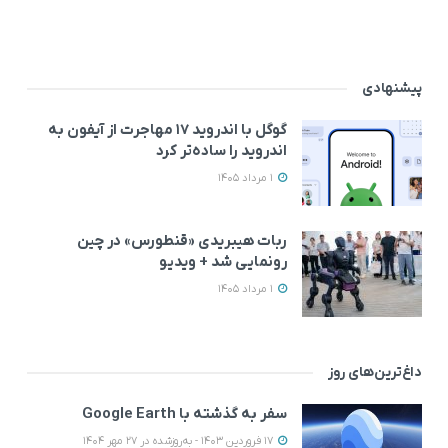
پیشنهادی
گوگل با اندروید ۱۷ مهاجرت از آیفون به
اندروید را ساده‌تر کرد
1 مرداد 1405
ربات هیبریدی «قنطورس» در چین
رونمایی شد + ویدیو
1 مرداد 1405
داغ‌ترین‌های روز
سفر به گذشته با Google Earth
17 فروردین 1403 - به‌روزشده در 27 مهر 1404