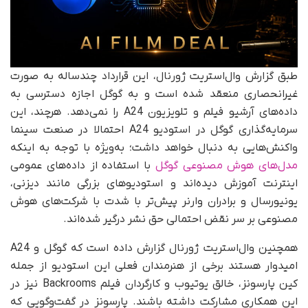
طبق گزارش وال‌استریت ژورنال، این قرارداد چندساله به صورت
غیرانحصاری منعقد شده است و به گوگل اجازه دسترسی به
داده‌های آرشیو فیلم و تلویزیون A24 را نمی‌دهد. هرچند، این
سرمایه‌گذاری گوگل در استودیو A24 احتمالا در صنعت سینما
واکنش‌هایی به دنبال خواهد داشت؛ به‌ویژه با توجه به اینکه
مدل‌های هوش مصنوعی گوگل
با استفاده از داده‌های عمومی
اینترنت آموزش دیده‌اند و استودیوهای بزرگی مانند دیزنی،
یونیورسال و برادران وارنر پیش‌تر با شدت با شرکت‌های هوش
مصنوعی بر سر نقض احتمالی حق نشر درگیر شده‌اند.
همچنین وال‌استریت ژورنال گزارش داده است که گوگل و A24
امیدوار هستند برخی از هنرمندان فعلی این استودیو از جمله
کین پارسونز، خالق یوتیوب و کارگردان فیلم Backrooms نیز در
این همکاری مشارکت داشته باشند. پارسونز در گفت‌وگویی که