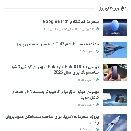
داغ‌ترین‌های روز
سفر به گذشته با Google Earth
17 فروردین 1403 - به‌روزشده در 27 مهر 1404
جنگنده نسل ششم F-47 در مسیر نخستین پرواز
12 مرداد 1405
بررسی Galaxy Z Fold8 Ultra ؛ بهترین گوشی تاشو
سامسونگ برای سال 2026
13 مرداد 1405
بهترین موتور برق برای کامپیوتر چیست؟ + راهنمای
کامل خرید
13 مرداد 1405
پروژه محرمانه آمریکا برای ساخت بمب‌افکن عمودپرواز
راکتی
12 مرداد 1405