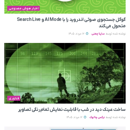
اخبار هوش مصنوعی
گوگل جستجوی صوتی اندروید را با AI Mode و Search Live
متحول می‌کند
نوشته شده توسط
ساینا چمنی
12 مرداد 1405
فناوری
ساخت عینک دید در شب با قابلیت نمایش تمام‌رنگی تصاویر
نوشته شده توسط
نرگس چالوک
12 مرداد 1405