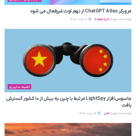
مرورگر ChatGPT Atlas از نهم اوت غیرفعال می‌ شود
نوشته شده توسط
تارخ ترهنده
18 مرداد 1405
امنیت سایبری
جاسوس‌افزار LightSpy مرتبط با چین به بیش از ۱۰ کشور گسترش
یافت
نوشته شده توسط
مانی
18 مرداد 1405