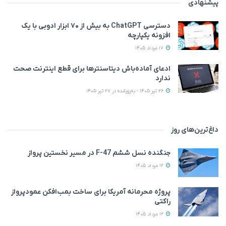
پیشنهادی
دسترسی ChatGPT به بیش از ۷۰ ابزار ادوبی با یک
افزونه یکپارچه
17 مرداد 1405
ادعای آماده‌باش دیتاسنترها برای قطع اینترنت صحت
ندارد
26 تیر 1405 - به‌روزشده در 27 تیر 1405
داغ‌ترین‌های روز
جنگنده نسل ششم F-47 در مسیر نخستین پرواز
12 مرداد 1405
پروژه محرمانه آمریکا برای ساخت بمب‌افکن عمودپرواز
راکتی
12 مرداد 1405