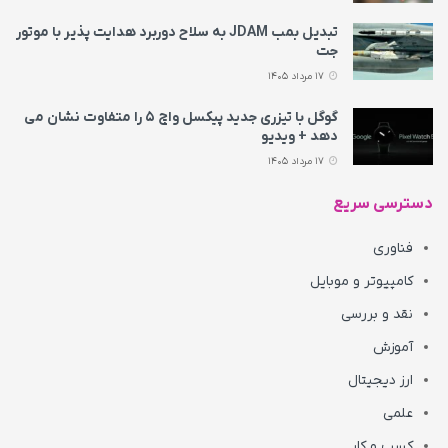
تبدیل بمب JDAM به سلاح دوربرد هدایت پذیر با موتور
جت
17 مرداد 1405
گوگل با تیزری جدید پیکسل واچ ۵ را متفاوت نشان می‌
دهد + ویدیو
17 مرداد 1405
دسترسی سریع
فناوری
کامپیوتر و موبایل
نقد و بررسی
آموزش
ارز دیجیتال
علمی
کسب و کار