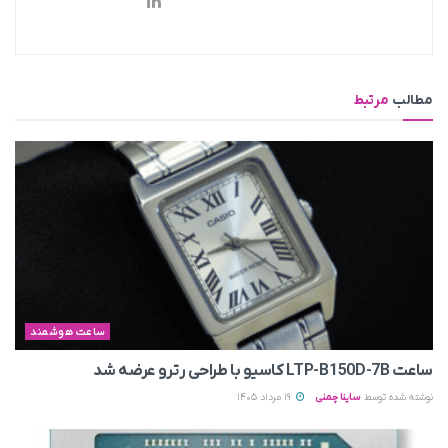
مطالب
مرتبط
ساعت هوشمند
ساعت LTP-B150D-7B کاسیو با طراحی رترو عرضه شد
نوشته شده توسط
ساینا چمنی
19 مرداد 1405