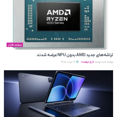
سخت افزار
تراشه‌های جدید AMD بدون NPU عرضه شدند
نوشته شده توسط
تارخ ترهنده
19 مرداد 1405