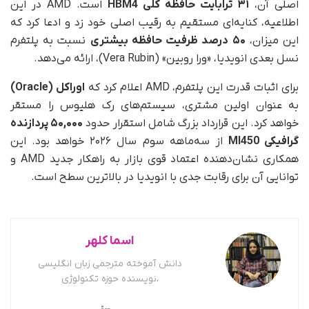
اصلی آن،
۳۱ ترابایت حافظه کلی HBM4
است. AMD در این
اطلاعیه، کنایه‌ای مستقیم به رقیب اصلی خود زد و ادعا کرد که
این میزان،
۵۰ درصد ظرفیت حافظه بیشتری
نسبت به پلتفرم
نسل بعدی انویدیا، «ورا روبین» (Vera Rubin)، ارائه می‌دهد.
برای اثبات قدرت این پلتفرم، AMD اعلام کرد که
اوراکل (Oracle)
به عنوان اولین مشتری، سیستم‌های رک هلیوس را مستقر
خواهد کرد. این قرارداد بزرگ شامل استقرار حدود
۵۰,۰۰۰ پردازنده
گرافیکی MI450
از سه‌ماهه سوم سال ۲۰۲۶ خواهد بود. این
همکاری نشان‌دهنده اعتماد قوی بازار به راهکار جدید AMD و
توانایی آن برای رقابت جدی با انویدیا در بالاترین سطح است.
اسما کلهر
دانش آموخته مترجمی زبان انگلیسی
،نویسنده حوزه تکنولوژی