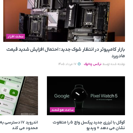
سخت افزار
بازار کامپیوتر در انتظار شوک جدید؛ احتمال افزایش شدید قیمت
مادربرد
نوشته شده توسط
نرگس چالوک
17 مرداد 1405
ساعت هوشمند
گوگل با تیزری جدید پیکسل واچ ۵ را متفاوت
اندروید ۱۷ دسترس
نشان می‌ دهد + ویدیو
محدود می‌ کند