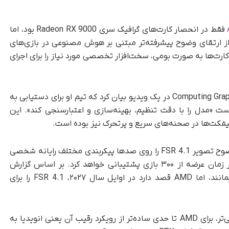
فقط در انحصار کارت‌های گرافیک سری Radeon RX 9000 بود، اما
ز ارتقای وضوح پیشرفته‌تر مبتنی بر هوش مصنوعی در بازی‌های
ارت‌ها به‌ صورت بومی، سخت‌افزار تخصصی مورد نیاز را برای اجرای
جک هاین، معاون ارشد AMD و مدیرکل بخش Computing Graphics در یک ویدیو بیان کرد که تیم او برای دستیابی به
ست «مدل را با دقت تنظیم، بهینه‌سازی و اعتبارسنجی کند». این
فکت‌ها در صحنه‌های سریع و پرتحرک نیز بوده است.
همچنین هاین عنوان کرد که AMD اجرای فناوری وضوح تصویر FSR 4.1 را روی صدها پیکربندی مختلف رایانه شخصی
خواهد کرد. بر اساس گزارش
، کاربران RDNA 2 باید کمی بیشتر منتظر بمانند، اما AMD قصد دارد در اوایل سال ۲۰۲۷، FSR 4.1 را برای
پایین آوردن تدریجی این فناوری به مدل‌های قدیمی‌تر، برای AMD تا حدی ساده‌تر از رویکرد رقیب آن یعنی انویدیا به