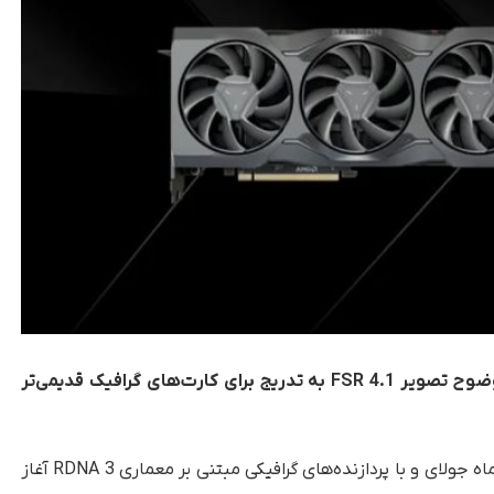
شرکت AMD اعلام کرده است که فناوری ارتقای وضوح تصویر FSR 4.1 به تدریج برای کارت‌های گرافیک قدیمی‌تر
، این روند از ماه جولای و با پردازنده‌های گرافیکی مبتنی بر معماری RDNA 3 آغاز