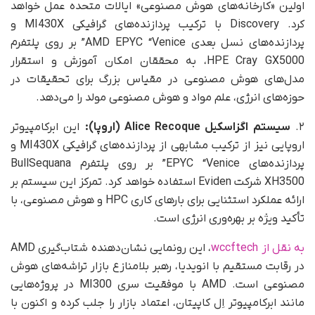
اولین «کارخانه‌های هوش مصنوعی» ایالات متحده عمل خواهد
کرد. Discovery با ترکیب پردازنده‌های گرافیکی MI430X و
پردازنده‌های نسل بعدی AMD EPYC “Venice” بر روی پلتفرم
HPE Cray GX5000، به محققان امکان آموزش و استقرار
مدل‌های هوش مصنوعی در مقیاس بزرگ برای تحقیقات در
حوزه‌های انرژی، علم مواد و هوش مصنوعی مولد را می‌دهد.
۲.
سیستم اگزاسکیل Alice Recoque (اروپا):
این ابرکامپیوتر
اروپایی نیز از ترکیب مشابهی از پردازنده‌های گرافیکی MI430X و
پردازنده‌های EPYC “Venice” بر روی پلتفرم BullSequana
XH3500 شرکت Eviden استفاده خواهد کرد. تمرکز این سیستم بر
ارائه عملکرد استثنایی برای بارهای کاری HPC و هوش مصنوعی، با
تأکید ویژه بر بهره‌وری انرژی است.
به نقل از wccftech
، این رونمایی نشان‌دهنده شتاب‌گیری AMD
در رقابت مستقیم با انویدیا، رهبر بلامنازع بازار تراشه‌های هوش
مصنوعی است. AMD با موفقیت سری MI300 در پروژه‌هایی
مانند ابرکامپیوتر اِل کاپیتان، اعتماد بازار را جلب کرده و اکنون با