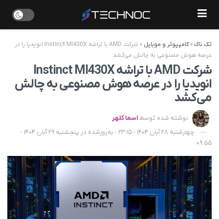
تک ناک
»
کامپیوتر و موبایل
»
شرکت AMD با تراشه Instinct MI430X انویدیا را در
عرصه هوش مصنوعی به چالش می‌کشد
شرکت AMD با تراشه Instinct MI430X
انویدیا را در عرصه هوش مصنوعی به چالش
می‌کشد
نوشته شده توسط
اسما کلهر
چهارشنبه 28 آبان 1404 - 23:15 - به‌روزشده در پنجشنبه 29 آبان 1404 -
09:55