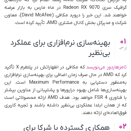
به گزارش تک‌ناک، شرکت AMD رسماً اعلام کرد که کارت‌های
گرافیک سری Radeon RX 9070 در ماه مارس به بازار عرضه
خواهند شد. این خبر را دیوید مکافی (David McAfee)، معاون
شرکت و مدیر‌کل بخش کانال مشتری AMD، تأیید کرده است.
01
بهینه‌سازی نرم‌افزاری برای عملکرد
از
03
بی‌نظیر
تامزهاردور می‌نویسد
که مکافی در اظهاراتش در پلتفرم X تأکید
کرد که AMD در حال صرف زمان اضافی برای بهینه‌سازی نرم‌افزاری
به‌منظور دستیابی به Maximum Performance است. این
بهینه‌سازی‌ها شامل بهبود درایورها و پشتیبانی از عناوین بیشتر
با فناوری FSR 4 خواهد بود. هدف AMD ارائه محصولاتی است
که از همان ابتدا عملکردی بی‌نظیر داشته باشند و تجربه کاربری
فوق‌العاده‌ای ارائه دهند.
02
همکاری گسترده با شرکا برای