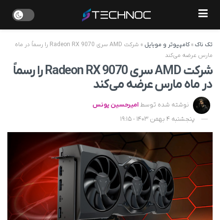
تک ناک
»
کامپیوتر و موبایل
»
شرکت AMD سری Radeon RX 9070 را رسماً در ماه
مارس عرضه می‌کند
شرکت AMD سری Radeon RX 9070 را رسماً
در ماه مارس عرضه می‌کند
نوشته شده توسط
امیرحسین یونس
پنجشنبه 4 بهمن 1403 - 19:15