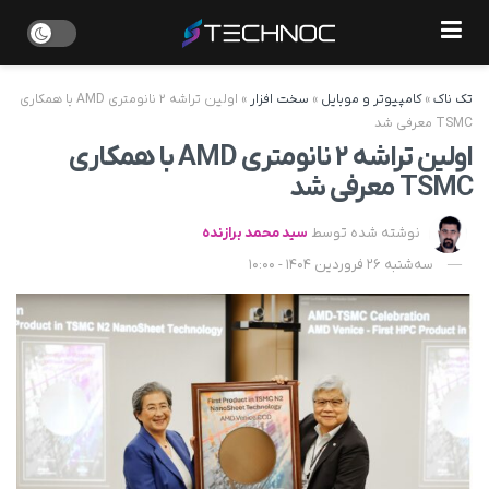
تک ناک
»
کامپیوتر و موبایل
»
سخت افزار
»
اولین تراشه ۲ نانومتری AMD با همکاری
TSMC معرفی شد
اولین تراشه ۲ نانومتری AMD با همکاری
TSMC معرفی شد
نوشته شده توسط
سید محمد برازنده
سه‌شنبه 26 فروردین 1404 - 10:00