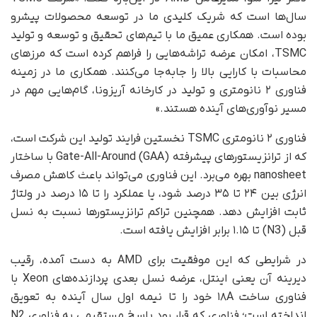
سال‌ها است که شریک کلیدی ما در توسعه محصولات پیشرو
بوده است. همکاری عمیق ما با تیم‌های تحقیق و توسعه و تولید
TSMC، امکان عرضه تراشه‌هایی را فراهم کرده است که مرزهای
محاسبات با کارایی بالا را جابه‌جا می‌کنند. همکاری ما در زمینه
فناوری ۲ نانومتری و تولید در کارخانه آریزونا، گام‌هایی مهم در
مسیر نوآوری‌های آینده هستند.»
فناوری ۲ نانومتری TSMC نخستین فرایند تولید این شرکت است،
که از ترانزیستورهای پیشرفته Gate-All-Around (GAA) با ساختار
nanosheet بهره می‌برد. این فناوری می‌تواند باعث کاهش مصرف
انرژی بین ۲۴ تا ۳۵ درصد شود، یا عملکرد را تا ۱۵ درصد در ولتاژ
ثابت افزایش دهد. همچنین تراکم ترانزیستورها نسبت به نسل
قبل (N3) تا ۱.۱۵ برابر افزایش یافته است.
در شرایطی که این موفقیت برای AMD به دست آمده، رقیب
دیرینه‌ آن یعنی اینتل، عرضه نسل بعدی پردازنده‌های Xeon با
فناوری ساخت ۱۸A خود را تا نیمه اول سال آینده به تعویق
انداخته است؛ فناوری‌ که قرار بود پاسخ مستقیمی به فناوری N2