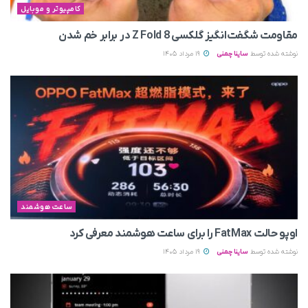
کامپیوتر و موبایل
مقاومت شگفت‌انگیز گلکسی Z Fold 8 در برابر خم شدن
نوشته شده توسط
ساینا چمنی
19 مرداد 1405
ساعت هوشمند
اوپو حالت FatMax را برای ساعت هوشمند معرفی کرد
نوشته شده توسط
ساینا چمنی
19 مرداد 1405