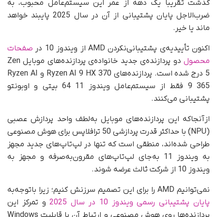
گذشت تقریباً یک دهه از عمر این سیستم‌عامل محبوب، به
ضرب‌الاجل پایان پشتیبانی از آن در سال 2025 پایبند خواهد
ماند یا خیر.
اکنون تأییدیه‌ی پشتیبانی‌نکردن AMD از ویندوز 10 در
صفحات
محصول
دو پردازنده‌ی جدید خانواده‌ی پردازنده‌های موبایل Zen
5 درج شده است. پردازنده‌های Ryzen AI 9 HX 370 و Ryzen AI
9 365 فقط از سیستم‌عامل ویندوز 11 64 بیتی و اوبونتو
پشتیبانی می‌کنند.
ازآنجاکه این پردازنده‌های موبایل به‌لطف واحد پردازش عصبی
(NPU) با حداکثر قدرت پردازشی 50 ترافلاپس برای هوش مصنوعی
طراحی شده‌اند، منطقی است که تنها در لپ‌تاپ‌های جدید مجهز
به ویندوز 11 به‌جای لپ‌تاپ‌های مقرون‌به‌صرفه و مجهز به
ویندوز 10 از شرکت ثالث عرضه شوند.
نمی‌توانیم AMD را برای این تصمیم سرزنش کنیم؛ زیرا با‌توجه‌به
پایان پشتیبانی رسمی ویندوز 10 در سال 2025
و تمرکز این
پردازنده‌ها روی هوش مصنوعی و ارتباط آن با قابلیت Windows