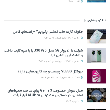
24 تیر 1405
داغ‌ترین‌های روز
چگونه کارت ملی المثنی بگیریم؟ +راهنمای کامل
20 تیر 1404 - به‌روزشده در 21 تیر 1404
شرکت ZTE روتر 5G مدل U30 Pro را با سیم‌کارت داخلی
و نمایشگر رونمایی کرد
20 مرداد 1404 - به‌روزشده در 21 مرداد 1404
پروتکل VLESS چیست و چه کاربردهایی دارد؟
25 آذر 1402 - به‌روزشده در 27 مهر 1404
مدل هوش مصنوعی Genie 3 برای ساخت محیط‌های
تعاملی، در دسترس مشترکان AI Ultra قرار گرفت
10 بهمن 1404