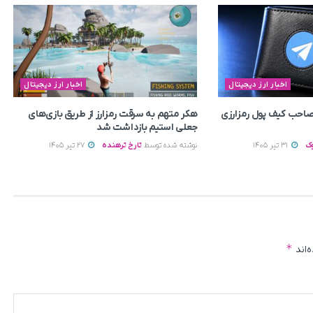
اخبار ارز دیجیتال
اخبار ارز دیجیتال
م صاحب کیف پول رمزارزی
هکر متهم به سرقت رمزارز از طریق بازی‌های
جعلی استیم بازداشت شد
ک
31 تیر 1405
نوشته شده توسط
تارخ ترهنده
27 تیر 1405
*
‌اند