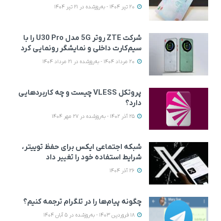
20 تیر 1404 - به‌روزشده در 21 تیر 1404
شرکت ZTE روتر 5G مدل U30 Pro را با
سیم‌کارت داخلی و نمایشگر رونمایی کرد
20 مرداد 1404 - به‌روزشده در 21 مرداد 1404
پروتکل VLESS چیست و چه کاربردهایی
دارد؟
25 آذر 1402 - به‌روزشده در 27 مهر 1404
شبکه اجتماعی ایکس برای حفظ توییتر،
شرایط استفاده خود را تغییر داد
26 آذر 1404
چگونه پیام‌ها را در تلگرام ترجمه کنیم؟
18 فروردین 1403 - به‌روزشده در 5 آبان 1404