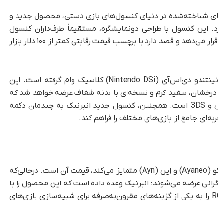
برنیک (Anbernic)، یکی از نام‌های شناخته‌شده در دنیای کنسول‌های بازی دستی، محصول جدید و
RG D را معرفی خواهد کرد. این کنسول با طراحی دونمایشگره، مستقیماً طرف‌داران کنسول
نوستالژیک نینتندو دی‌اس (Nintendo DS) را هدف قرار می‌دهد و قصد دارد با برچسب قیمت رقابتی کمتر از ۱۰۰ دلار بازار
کنسول RG DS انبرنیک طراحی خود را به‌وضوح از نینتندو دی‌اس‌آی (Nintendo DSi) کلاسیک وام گرفته است. این
ی درخشان، سفید کرم و نسخه‌ای با بدنه شفاف عرضه خواهد شد که
یادآور رنگ‌بندی محبوب کنسول‌های نینتندو دی‌اس و 3DS است. همچنین، کنسول جدید انبرنیک به چیدمان دکمه
‌ای جامع از بازی‌های مختلف را فراهم کند.
مهم‌ترین ویژگی RG DS که آن را از رقبایی مانند آیانئو (Ayaneo) و اِین (Ayn) متمایز می‌کند، قیمت آن است. درحالی‌که
رانی عرضه می‌شوند؛ انبرنیک وعده داده است که این محصول را با
قیمتی کمتر از ۱۰۰ دلار بفروشد. این استراتژی RG DS را به یکی از گزینه‌های مقرون‌به‌صرفه برای شبیه‌سازی بازی‌های