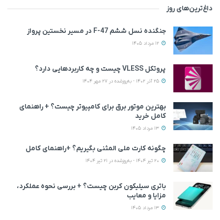
داغ‌ترین‌های روز
جنگنده نسل ششم F-47 در مسیر نخستین پرواز
12 مرداد 1405
پروتکل VLESS چیست و چه کاربردهایی دارد؟
25 آذر 1402 - به‌روزشده در 27 مهر 1404
بهترین موتور برق برای کامپیوتر چیست؟ + راهنمای
کامل خرید
13 مرداد 1405
چگونه کارت ملی المثنی بگیریم؟ +راهنمای کامل
20 تیر 1404 - به‌روزشده در 21 تیر 1404
باتری سیلیکون کربن چیست؟ + بررسی نحوه عملکرد،
مزایا و معایب
13 مرداد 1405