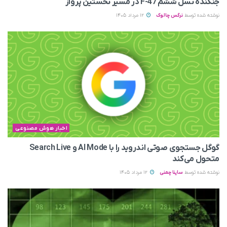
جنگنده نسل ششم F-47 در مسیر نخستین پرواز
نوشته شده توسط
نرگس چالوک
12 مرداد 1405
اخبار هوش مصنوعی
گوگل جستجوی صوتی اندروید را با AI Mode و Search Live
متحول می‌کند
نوشته شده توسط
ساینا چمنی
12 مرداد 1405