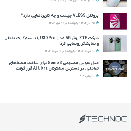
20 تیر 1404 - به‌روزشده در 21 تیر 1404
پروتکل VLESS چیست و چه کاربردهایی دارد؟
25 آذر 1402 - به‌روزشده در 27 مهر 1404
شرکت ZTE روتر 5G مدل U30 Pro را با سیم‌کارت داخلی
و نمایشگر رونمایی کرد
20 مرداد 1404 - به‌روزشده در 21 مرداد 1404
مدل هوش مصنوعی Genie 3 برای ساخت محیط‌های
تعاملی، در دسترس مشترکان AI Ultra قرار گرفت
10 بهمن 1404