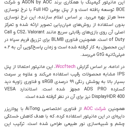
این مانیتور گیمینگ با همکاری برند AGON by AOC و شرکت
BOE توسعه یافته است و از پنل بومی Full HD با نرخ نوسازی
۱۰۰۰ هرتز بهره می‌برد. بر اساس اعلام سازنده، این نرخ نوسازی
بدون استفاده از روش‌های میان‌یابی تصویر ارائه شده و تمرکز
اصلی آن روی بازی‌های رقابتی سریع مانند CS2، Valorant و Call
of Duty است. همچنین فناوری BLMB برای تزریق فریم سیاه در
این محصول به کار گرفته شده است و زمان پاسخ‌گویی آن به ۰.۲
میلی‌ثانیه GtG می‌رسد.
در ادامه، بر اساس گزارش
Wccftech
، این مانیتور احتمالا از پنل
IPS مشابه محصولات رقیب استفاده می‌کند و علاوه بر سرعت
بسیار بالا به پوشش رنگی ۹۹ درصدی sRGB و فناوری زاویه دید
گسترده ADS PRO مجهز شده است. استاندارد VESA
DisplayHDR 400 نیز برای آن در نظر گرفته شده است.
همچنین
شرکت AOC
از فناوری اختصاصی AiTong با پولاریزر
دایره‌ای در این مانیتور استفاده کرده، که با هدف کاهش خستگی
چشم و شبیه‌سازی نور طبیعی طراحی شده است. ترکیب این