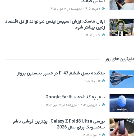
اساس قیمت
2 مرداد 1405 - به‌روزشده در 3 مرداد 1405
ایلان ماسک: ارزش اسپیس‌ایکس می‌تواند از کل اقتصاد
زمین بیشتر شود
20 تیر 1405
داغ‌ترین‌های روز
جنگنده نسل ششم F-47 در مسیر نخستین پرواز
12 مرداد 1405
سفر به گذشته با Google Earth
17 فروردین 1403 - به‌روزشده در 27 مهر 1404
بررسی Galaxy Z Fold8 Ultra ؛ بهترین گوشی تاشو
سامسونگ برای سال 2026
13 مرداد 1405