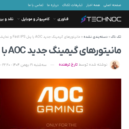
صفحه اصلی
همه اخبار
تبلیغات تکناک
درباره ما
تماس با ما
فناوری
کامپیوتر و موبایل
نقد و بر
تک ناک
»
دسته‌بندی نشده
»
مانیتورهای گیمینگ جدید AOC با پنل Fast IPS و نمایشگر فول‌اچ‌دی ۲۶۰ هرتزی معرفی شدند
مانیتورهای گیمینگ جدید AOC با پنل Fast IPS و نمایشگر فول‌اچ‌دی ۲۶۰ هرتزی معرفی شدند
نوشته شده توسط
تارخ ترهنده
سه‌شنبه 21 بهمن 1404 - 22:20 - به‌روزشده در پنجشنبه 23 بهمن 1404 - 08:37