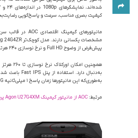
کیفیت بصری مناسب، سرعت و پاسخ‌گویی رضایت‌بخش
پیش‌فرض از وضوح Full HD و نرخ نوسازی ۲۴۰ هرتز بهره می‌برند.
همچنین امک
به‌دنبال دارد. 
به‌طوری‌که این مانیتورها زمان پاسخ ۱ میلی‌ثانیه GtG و ۰/۳ میلی‌ثانیه MPRT را ارائه می‌دهند.
مرتبط:
AOC از مانیتور گیمینگ Agon U27G4XM پرده‌برداری کرد