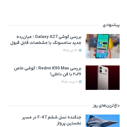
پیشنهادی
بررسی گوشی Galaxy A27 ؛ میان‌رده‌
جدید سامسونگ با مشخصات قابل قبول
26 تیر 1405
بررسی Redmi K90 Max ؛ گوشی خاص‌
۲۰۲۶ با فن داخلی!
9 مرداد 1405
داغ‌ترین‌های روز
جنگنده نسل ششم F-47 در مسیر
نخستین پرواز