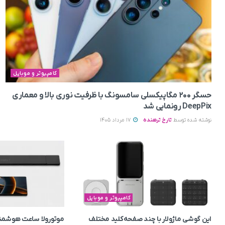
کامپیوتر و موبایل
حسگر ۲۰۰ مگاپیکسلی سامسونگ با ظرفیت نوری بالا و معماری
DeepPix رونمایی شد
نوشته شده توسط
تارخ ترهنده
17 مرداد 1405
کامپیوتر و موبایل
این گوشی ماژولار با چند صفحه‌کلید مختلف
موتورولا ساعت هوشمند