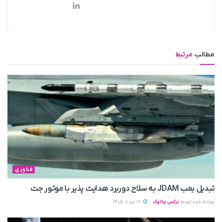
مطالب
مرتبط
فناوری
تبدیل بمب JDAM به سلاح دوربرد هدایت پذیر با موتور جت
نوشته شده توسط
نرگس چالوک
17 مرداد 1405