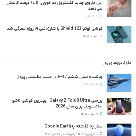
این داروی جدید کلسترول بد خون را تا ۶۰ درصد کاهش
می‌دهد
30 تیر 1405
گوشی نوکیا 123 Shield با شارژدهی ۱۹ روزه معرفی شد
1 مرداد 1405
داغ‌ترین‌های روز
جنگنده نسل ششم F-47 در مسیر نخستین پرواز
12 مرداد 1405
بررسی Galaxy Z Fold8 Ultra ؛ بهترین گوشی تاشو
سامسونگ برای سال 2026
13 مرداد 1405
سفر به گذشته با Google Earth
17 فروردین 1403 - به‌روزشده در 27 مهر 1404