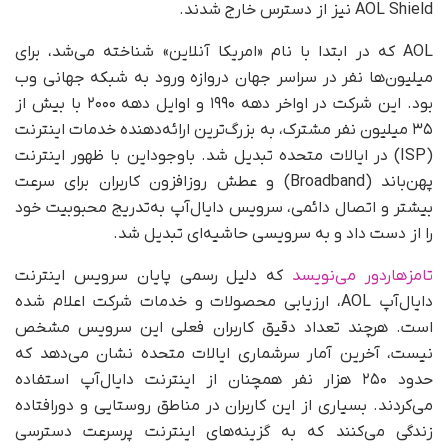
AOL Shield نیز از دسترس خارج شدند.
AOL که در ابتدا با نام «امریکا آنلاین» شناخته می‌شد، برای
میلیون‌ها نفر در سراسر جهان دروازه ورود به شبکه جهانی وب
بود. این شرکت در اواخر دهه ۱۹۹۰ و اوایل دهه ۲۰۰۰ با بیش از
۳۵ میلیون نفر مشترک، به بزرگ‌ترین ارائه‌دهنده خدمات اینترنت
(ISP) در ایالات متحده تبدیل شد. باوجوداین با ظهور اینترنت
پهن‌باند (Broadband) و عطش روزافزون کاربران برای سرعت
بیشتر و اتصال دائمی، سرویس دایال‌آپ به‌تدریج محبوبیت خود
را از دست داد و به سرویسی حاشیه‌ای تبدیل شد.
تامزهاردور می‌نویسد
که دلیل رسمی پایان سرویس اینترنت
دایال‌آپ AOL، ارزیابی محصولات و خدمات شرکت اعلام شده
است. هرچند تعداد دقیق کاربران فعلی این سرویس مشخص
نیست، آخرین آمار سرشماری ایالات متحده نشان می‌دهد که
حدود ۲۵۰ هزار نفر همچنان از اینترنت دایال‌آپ استفاده
می‌کردند. بسیاری از این کاربران در مناطق روستایی و دورافتاده
زندگی می‌کنند که به گزینه‌های اینترنت پرسرعت دسترسی