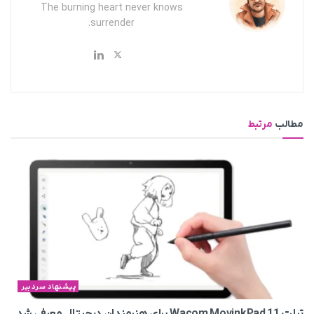
The burning heart never knows
surrender.
مطالب
مرتبط
پیشنهاد سردبیر