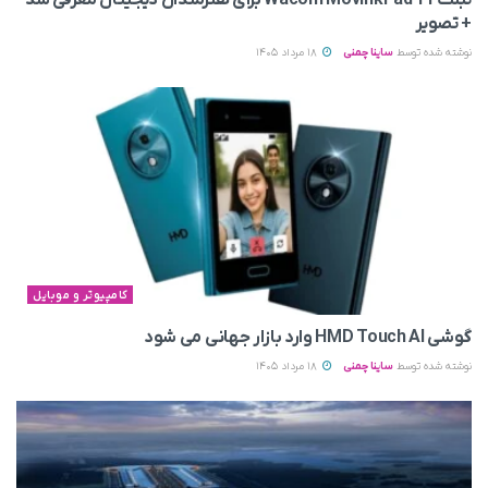
تبلت Wacom MovinkPad 11 برای هنرمندان دیجیتال معرفی شد
+ تصویر
نوشته شده توسط
ساینا چمنی
18 مرداد 1405
کامپیوتر و موبایل
گوشی HMD Touch AI وارد بازار جهانی می‌ شود
نوشته شده توسط
ساینا چمنی
18 مرداد 1405