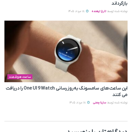
بازگرداند
نوشته شده توسط
تارخ ترهنده
18 مرداد 1405
ساعت هوشمند
این ساعت‌های سامسونگ به‌روزرسانی One UI 9 Watch را دریافت
می کنند
نوشته شده توسط
ساینا چمنی
18 مرداد 1405